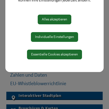
können Ihre Einstellungen jederzeit ändern.
Amtswege
Online Formulare
Alles akzeptieren
MitarbeiterInnen
Bereiche
Individuelle Einstellungen
Digitale Amtstafel
Öffnungszeiten
Essentielle Cookies akzeptieren
Protokolle & Publikationen
Amtssignatur
Zahlen und Daten
EU-Whistleblowerrichtlinie
Interaktiver Stadtplan
Broschüren & Karten