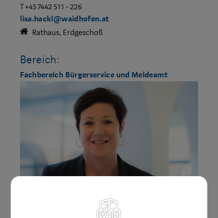
T +43 7442 511 - 226
lisa.hackl@waidhofen.at
Rathaus, Erdgeschoß
Bereich:
Fachbereich Bürgerservice und Meldeamt