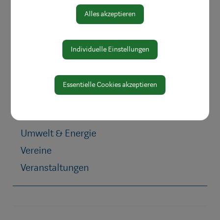
Bauen & Wohnen
Alles akzeptieren
Kinderbetreuung
Jugend & Familie
Individuelle Einstellungen
Schule & Bildung
Heiraten in Waidhofen
Essentielle Cookies akzeptieren
Gesundheit & Soziales
Mobilität & Anreise
Umwelt & Energie
Vereine
Veranstaltungen