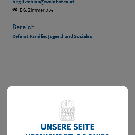
birgit.fabian@waidhofen.at
EG, Zimmer 004
Bereich:
Referat Familie, Jugend und Soziales
Amtswege
Online Formulare
MitarbeiterInnen
Unsere Seite
Leitbild