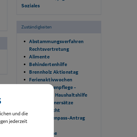
Soziales
Zuständigkeiten
Abstammungsverfahren
Rechtsvertretung
Alimente
Behindertenhilfe
Brennholz Aktionstag
Ferienaktivwochen
Hauskrankenpflege -
Heimhilfe - Haushaltshilfe
s
Heimkostenersätze
Kontaktrecht
ichen und die
NÖ-Familienpass-Antrag
ngen jederzeit
Pflegegeld
Pflegeheime