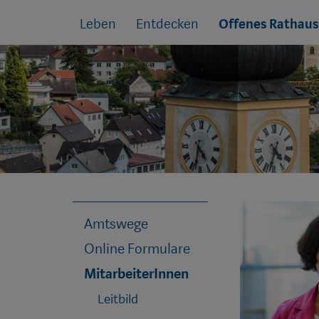
Sprungmarken
Springe
Leben
Entdecken
Offenes Rathaus
direkt
zu:
Amtswege
Online Formulare
MitarbeiterInnen
Leitbild