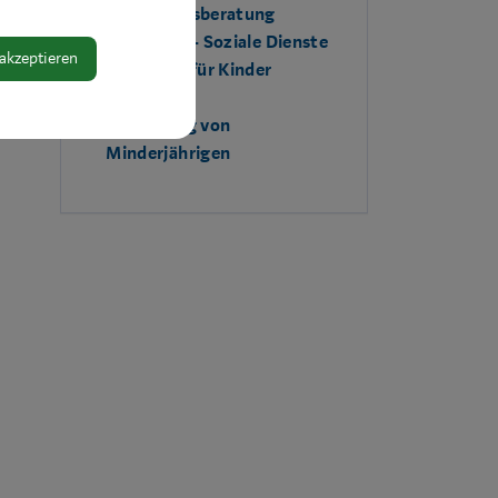
Scheidungsberatung
Sozialamt - Soziale Dienste
 akzeptieren
Unterhalt für Kinder
(Alimente)
Vertretung von
Minderjährigen