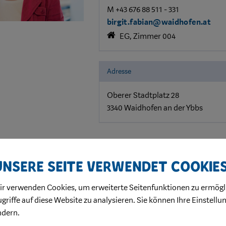
M +43 676 88 511 - 331
birgit.fabian@waidhofen.at
EG, Zimmer 004
Adresse
Oberer Stadtplatz 28
3340 Waidhofen an der Ybbs
Unsere Seite verwendet Cookie
ir verwenden Cookies, um erweiterte Seitenfunktionen zu ermögl
griffe auf diese Website zu analysieren. Sie können Ihre Einstellu
ndern.