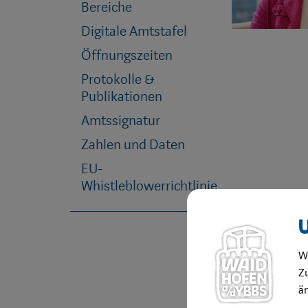
Bereiche
Digitale Amtstafel
Öffnungszeiten
Protokolle &
Publikationen
Amtssignatur
Zahlen und Daten
EU-
Whistleblowerrichtlinie
W
Zu
ä